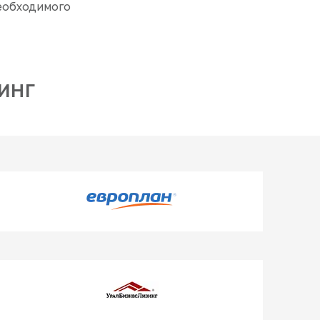
еобходимого
ИНГ