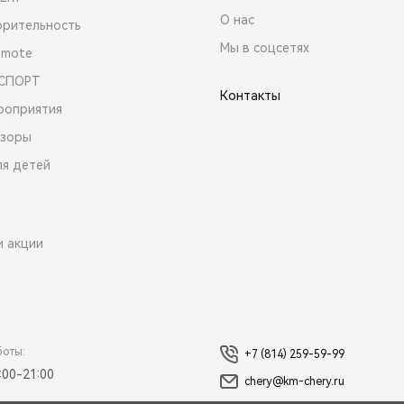
О нас
орительность
Мы в соцсетях
emote
 СПОРТ
Контакты
роприятия
зоры
ля детей
и акции
боты:
+7 (814) 259-59-99
:00-21:00
chery@km-chery.ru