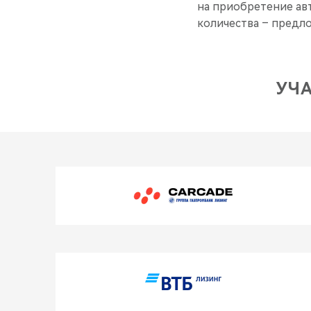
на приобретение ав
количества – предло
УЧ