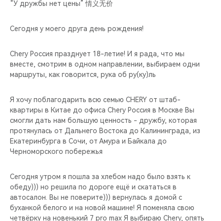
CHERY REMOTE
“У дружбы нет цены” 情义无价
CHERY И СПОРТ
Сегодня у моего друга день рождения!
НАШИ МЕРОПРИЯТИЯ
Chery Россия празднует 18-летие! И я рада, что мы
вместе, смотрим в одном направлении, выбираем одни
маршруты, как говорится, рука об ру(ку)ль
ВИДЕООБЗОРЫ
Я хочу поблагодарить всю семью CHERY от штаб-
CHERY ДЛЯ ДЕТЕЙ
квартиры в Китае до офиса Chery Россия в Москве Вы
смогли дать нам большую ценность - дружбу, которая
протянулась от Дальнего Востока до Калининграда, из
Екатеринбурга в Сочи, от Амура и Байкала до
Черноморского побережья
Сегодня утром я пошла за хлебом надо было взять к
обеду))) но решила по дороге ещё и скататься в
автосалон. Вы не поверите))) вернулась я домой с
буханкой белого и на новой машине! Я поменяла свою
четвёрку на новенький 7 pro max Я выбираю Chery, опять